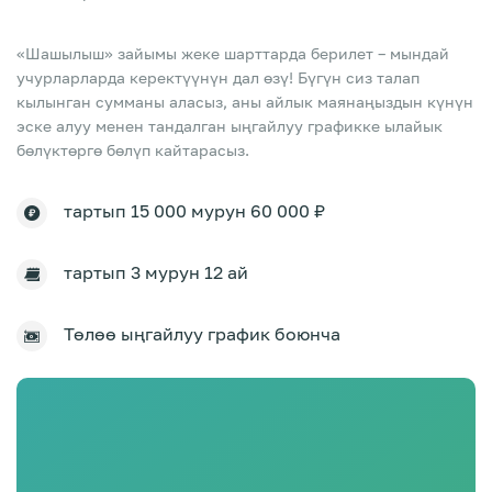
«Шашылыш» зайымы жеке шарттарда берилет – мындай
учурларларда керектүүнүн дал өзү! Бүгүн сиз талап
кылынган сумманы аласыз, аны айлык маянаңыздын күнүн
эске алуу менен тандалган ыңгайлуу графикке ылайык
бөлүктөргө бөлүп кайтарасыз.
тартып 15 000 мурун 60 000 ₽
тартып 3 мурун 12 ай
Төлөө ыңгайлуу график боюнча