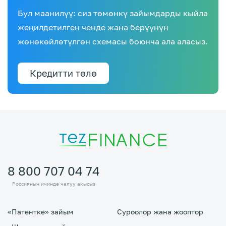
Бул маанилүү: сиз төмөнкү зайымдарды кыйла
жеңилдетилген ченде жана берүүнүн
жөнөкөйлөтүлгөн схемасы боюнча ала аласыз.
Кредитти төлө
8 800 707 04 74
Россиянын ичинде чалуу акысыз
«Патентке» зайым
Суроолор жана жооптор