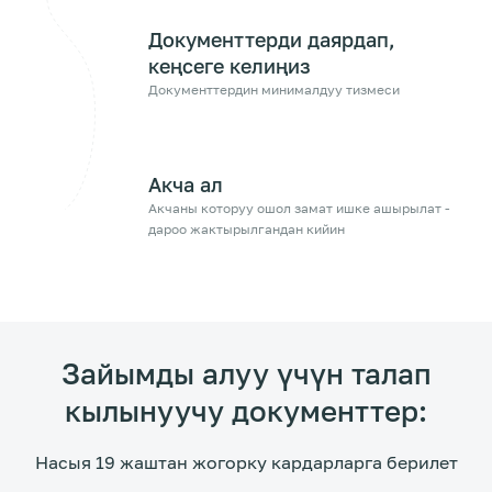
Документтерди даярдап,
кеңсеге келиңиз
Документтердин минималдуу тизмеси
Акча ал
Акчаны которуу ошол замат ишке ашырылат -
дароо жактырылгандан кийин
Зайымды алуу үчүн талап
кылынуучу документтер:
Насыя 19 жаштан жогорку кардарларга берилет