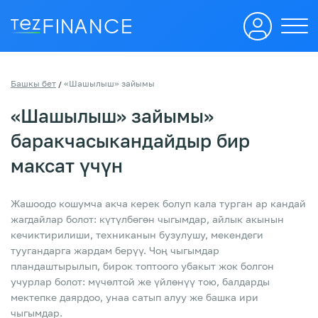
Башкы бет
«Шашылыш» зайымы
/
«Шашылыш» зайымы»
баракчасы
кандайдыр бир
максат үчүн
Жашоодо кошумча акча керек болуп кала турган ар кандай
жагдайлар болот: күтүлбөгөн чыгымдар, айлык акынын
кечиктирилиши, техниканын бузулушу, мекендеги
туугандарга жардам берүү. Чоң чыгымдар
пландаштырылып, бирок топтоого убакыт жок болгон
учурлар болот: мүчөлтой же үйлөнүү тою, балдарды
мектепке даярдоо, унаа сатып алуу же башка ири
чыгымдар.