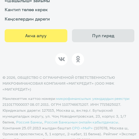
«Шашылыш» зайымы
Кантип төлөө керек
Кеңселердин дареги
Акча алуу
Пул гиред
© 2026, ОБЩЕСТВО С ОГРАНИЧЕННОЙ ОТВЕТСТВЕННОСТЬЮ
МИКРОФИНАНСОВАЯ КОМПАНИЯ «МИГКРЕДИТ» (ООО МФК
«МИГКРЕДИТ»)
Мамлекеттик каттоо номери
микрофинансылык уюмдардын реестри
2110177000037 08.07.2011. ОГРН 1107746671207. ИНН 7715825027.
Юридикалык дареги: 127015, Москва ш, вн.тер.г. Бутырский
муниципалдык округу, ул. Чоң Новодмитровская, 23, корпус 3, 1/7
бөлмө,
Россия Банкы
,
Россия Банкынын онлайн кабылдамасы
.
Компания 25.07.2013 жылдан баштап
CPO «МиР»
(107078, Москва ш,
Орликов проспектиси, 5, 1 корпус, 2-кабат, 11 бөлмө). Рейтинг «Эксперт