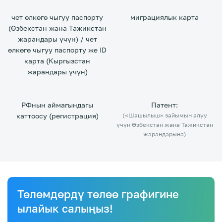
чет өлкөгө чыгуу паспорту
миграциялык карта
(Өзбекстан жана Тажикстан
жарандары үчүн) / чет
өлкөгө чыгуу паспорту же ID
карта (Кыргызстан
жарандары үчүн)
РФнын аймагындагы
Патент:
каттоосу (регистрация)
(«Шашылыш» зайымын алуу
үчүн Өзбекстан жана Тажикстан
жарандарына)
Төлөмдөрдү төлөө графигине
ылайык салыңыз!