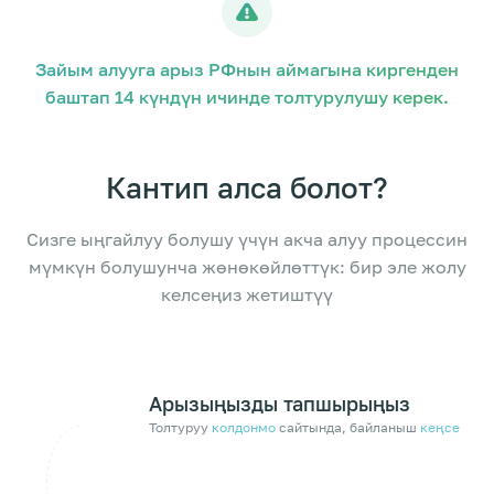
Зайым алууга арыз РФнын аймагына киргенден
баштап 14 күндүн ичинде толтурулушу керек.
Кантип алса болот?
Сизге ыңгайлуу болушу үчүн акча алуу процессин
мүмкүн болушунча
жөнөкөйлөттүк: бир эле жолу
келсеңиз жетиштүү
Арызыңызды тапшырыңыз
Толтуруу
колдонмо
сайтында, байланыш
кеңсе