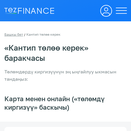
Башкы бет
Кантип төлөө керек
/
«Кантип төлөө керек»
баракчасы
Төлөмдөрдү киргизүүнүн эң ыңгайлуу ыкмасын
тандаңыз:
Карта менен онлайн («төлөмдү
киргизүү» баскычы)