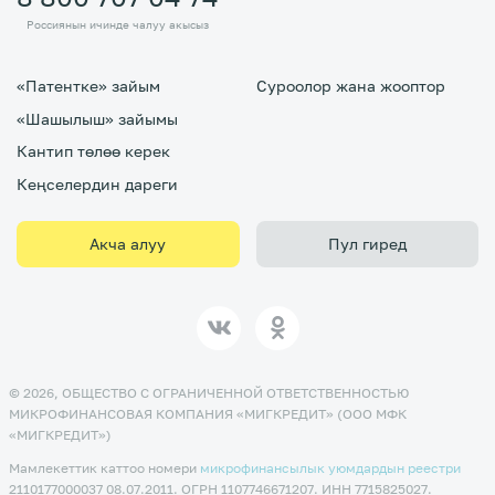
Россиянын ичинде чалуу акысыз
«Патентке» зайым
Суроолор жана жооптор
«Шашылыш» зайымы
Кантип төлөө керек
Кеңселердин дареги
Акча алуу
Пул гиред
© 2026, ОБЩЕСТВО С ОГРАНИЧЕННОЙ ОТВЕТСТВЕННОСТЬЮ
МИКРОФИНАНСОВАЯ КОМПАНИЯ «МИГКРЕДИТ» (ООО МФК
«МИГКРЕДИТ»)
Мамлекеттик каттоо номери
микрофинансылык уюмдардын реестри
2110177000037 08.07.2011. ОГРН 1107746671207. ИНН 7715825027.