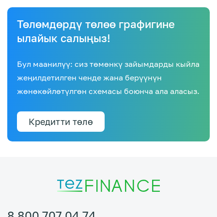
Төлөмдөрдү төлөө графигине
ылайык салыңыз!
Бул маанилүү: сиз төмөнкү зайымдарды кыйла
жеңилдетилген ченде жана берүүнүн
жөнөкөйлөтүлгөн схемасы боюнча ала аласыз.
Кредитти төлө
8 800 707 04 74