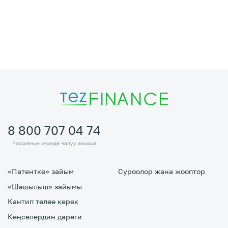
8 800 707 04 74
Россиянын ичинде чалуу акысыз
«Патентке» зайым
Суроолор жана жооптор
«Шашылыш» зайымы
Кантип төлөө керек
Кеңселердин дареги