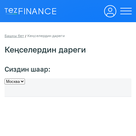
Башкы бет
Кеңселердин дареги
/
Кеңселердин дареги
Сиздин шаар: