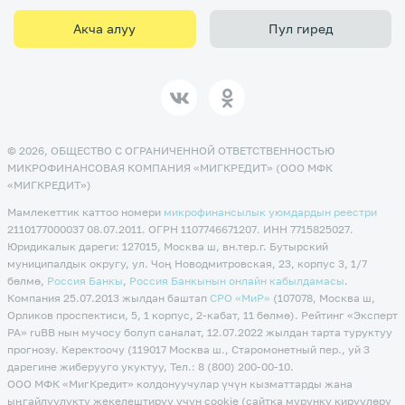
Акча алуу
Пул гиред
© 2026, ОБЩЕСТВО С ОГРАНИЧЕННОЙ ОТВЕТСТВЕННОСТЬЮ
МИКРОФИНАНСОВАЯ КОМПАНИЯ «МИГКРЕДИТ» (ООО МФК
«МИГКРЕДИТ»)
Мамлекеттик каттоо номери
микрофинансылык уюмдардын реестри
2110177000037 08.07.2011. ОГРН 1107746671207. ИНН 7715825027.
Юридикалык дареги: 127015, Москва ш, вн.тер.г. Бутырский
муниципалдык округу, ул. Чоң Новодмитровская, 23, корпус 3, 1/7
бөлмө,
Россия Банкы
,
Россия Банкынын онлайн кабылдамасы
.
Компания 25.07.2013 жылдан баштап
CPO «МиР»
(107078, Москва ш,
Орликов проспектиси, 5, 1 корпус, 2-кабат, 11 бөлмө). Рейтинг «Эксперт
РА» ruBB нын мучосу болуп саналат, 12.07.2022 жылдан тарта туруктуу
прогнозу. Керектоочу (119017 Москва ш., Старомонетный пер., уй 3
дарегине жиберууго укуктуу, Тел.: 8 (800) 200-00-10.
ООО МФК «МигКредит» колдонуучулар үчүн кызматтарды жана
ыңгайлуулукту жекелештирүү үчүн cookie (сайтка мурунку кирүүлөрү