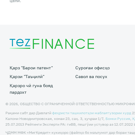
цели.
Қарз "Барои патент"
Суроғаи офисҳо
Қарзи "Таъҷилӣ"
Савол ва посух
Қарзро чӣ гуна бояд
пардохт
© 2026, ОБЩЕСТВО С ОГРАНИЧЕННОЙ ОТВЕТСТВЕННОСТЬЮ МИКРОФИ
Рақами сабт дар Давлатӣ
феҳристи ташкилотҳои маблағгузории хурд
21
Калони Новодмитровская, хонаи 23, саҳ. 3, ҳуҷраи 1/7,
Бонки Русcия
,
Қ
25.07.2013 Рейтинги Эксперти РА: гиВВ, пешгӯии устувор аз 12.07.202
ҶДММ МФК «МигКредит» кукиҳоро (файлҳо бо маълумот дар бораи ташри