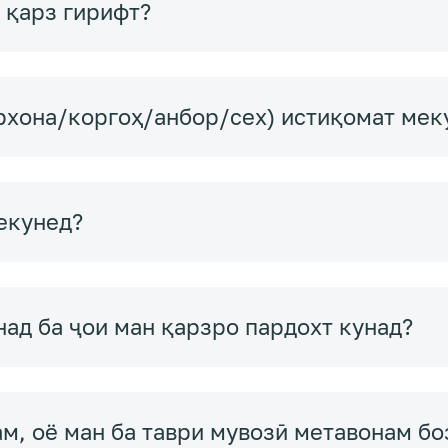
 қарз гирифт?
рхона/коргоҳ/анбор/сех) истиқомат мек
екунед?
д ба ҷои ман қарзро пардохт кунад?
м, оё ман ба таври мувозӣ метавонам бо