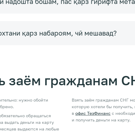
зӣ надошта бошам, пас қарз гирифта мет
охтани қарз набароям, чӣ мешавад?
ь заём гражданам С
ительно: нужно обойти
Взять заём гражданам СНГ м
обрено.
которую хотели бы получить,
в
офис ТезФинанс
с необход
обязательно обращаться
и получить деньги на карту.
а выдать деньги на карту
месяцев выдаются на любые