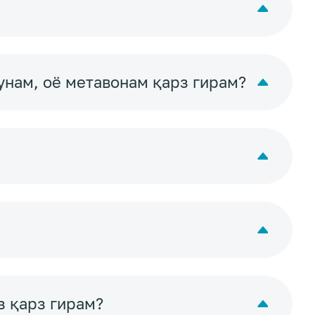
унам, оё метавонам қарз гирам?
з қарз гирам?