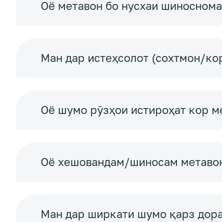
Оё метавон бо нусхаи шиноснома
Ман дар истеҳсолот (сохтмон/ко
Оё шумо рӯзҳои истироҳат кор м
Оё хешовандам/шиносам метавона
Ман дар ширкати шумо қарз дора