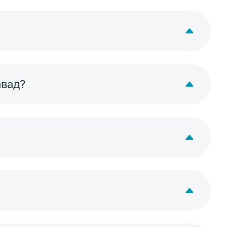
авад?