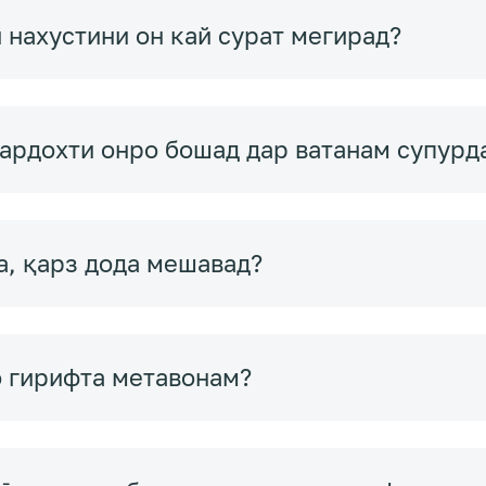
 нахустини он кай сурат мегирад?
пардохти онро бошад дар ватанам супурд
а, қарз дода мешавад?
о гирифта метавонам?