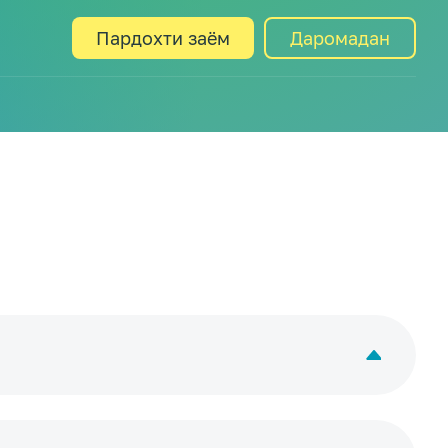
Пардохти заём
Даромадан