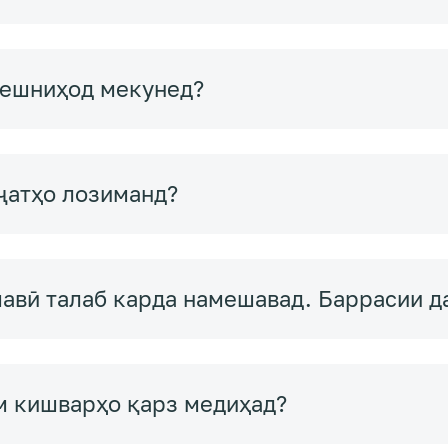
пешниҳод мекунед?
ҷатҳо лозиманд?
вӣ талаб карда намешавад. Баррасии да
м кишварҳо қарз медиҳад?