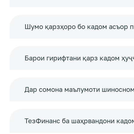
Шумо қарзҳоро бо кадом асъор 
Барои гирифтани қарз кадом ҳуҷ
Дар сомона маълумоти шиноснома
ТезФинанс ба шаҳрвандони кадо