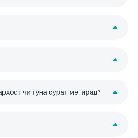
рхост чӣ гуна сурат мегирад?