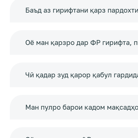
Баъд аз гирифтани қарз пардохти
Оё ман қарзро дар ФР гирифта, 
Чӣ қадар зуд қарор қабул гардид
Ман пулро барои кадом мақсадҳ