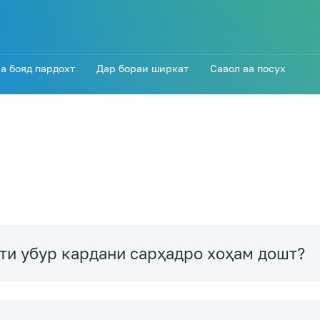
а бояд пардохт
Дар бораи ширкат
Савол ва посух
яти убур кардани сарҳадро хоҳам дошт?