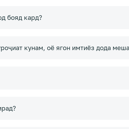
од бояд кард?
уроҷиат кунам, оё ягон имтиёз дода меш
ирад?