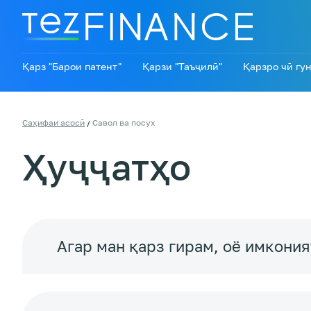
Қарз "Барои патент"
Қарзи "Таъҷилӣ"
Қарзро чӣ гун
Саҳифаи асосӣ
Савол ва посух
/
Ҳуҷҷатҳо
Агар ман қарз гирам, оё имкони