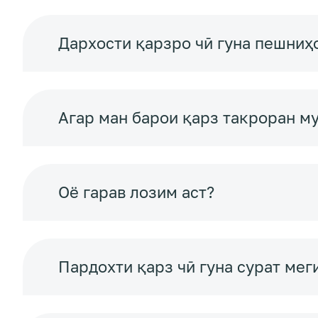
Дархости қарзро чӣ гуна пешниҳ
Агар ман барои қарз такроран м
Оё гарав лозим аст?
Пардохти қарз чӣ гуна сурат мег