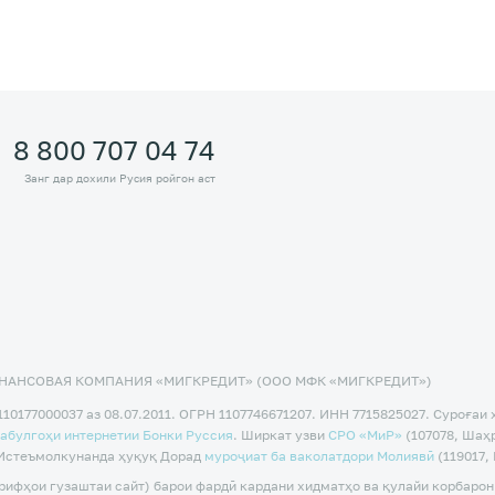
8 800 707 04 74
Занг дар дохили Русия ройгон аст
НАНСОВАЯ КОМПАНИЯ «МИГКРЕДИТ» (ООО МФК «МИГКРЕДИТ»)
10177000037 аз 08.07.2011. ОГРН 1107746671207. ИНН 7715825027. Суроғаи 
абулгоҳи интернетии Бонки Русcия
. Ширкат узви
CPO «МиР»
(107078, Шаҳр
2 Истеъмолкунанда ҳуқуқ Дорад
муроҷиат ба ваколатдори Молиявӣ
(119017,
фҳои гузаштаи сайт) барои фардӣ кардани хидматҳо ва қулайи корбарон