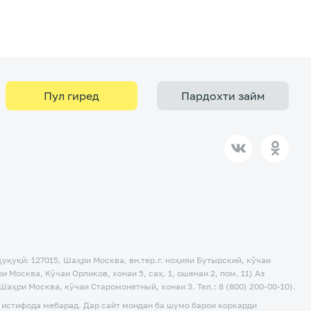
Пул гиред
Пардохти займ
ҳуқуқӣ: 127015, Шаҳри Москва, вн.тер.г. ноҳияи Бутырский, кӯчаи
и Москва, Кӯчаи Орликов, хонаи 5, саҳ. 1, ошенаи 2, пом. 11) Аз
 Шаҳри Москва, кӯчаи Старомонетный, хонаи 3. Тел.: 8 (800) 200-00-10).
 истифода мебарад. Дар сайт мондан ба шумо барои коркарди