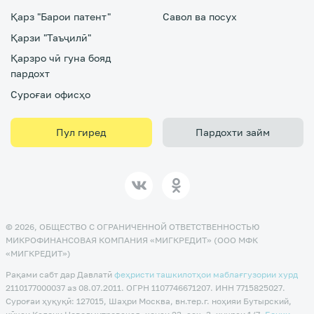
Қарз "Барои патент"
Савол ва посух
Қарзи "Таъҷилӣ"
Қарзро чӣ гуна бояд
пардохт
Суроғаи офисҳо
Пул гиред
Пардохти займ
© 2026, ОБЩЕСТВО С ОГРАНИЧЕННОЙ ОТВЕТСТВЕННОСТЬЮ
МИКРОФИНАНСОВАЯ КОМПАНИЯ «МИГКРЕДИТ» (ООО МФК
«МИГКРЕДИТ»)
Рақами сабт дар Давлатӣ
феҳристи ташкилотҳои маблағгузории хурд
2110177000037 аз 08.07.2011. ОГРН 1107746671207. ИНН 7715825027.
Суроғаи ҳуқуқӣ: 127015, Шаҳри Москва, вн.тер.г. ноҳияи Бутырский,