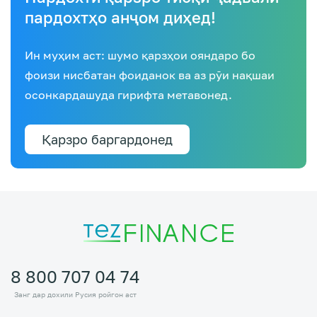
пардохтҳо анҷом диҳед!
Ин муҳим аст: шумо қарзҳои ояндаро бо
фоизи нисбатан фоиданок ва аз рӯи нақшаи
осонкардашуда гирифта метавонед.
Қарзро баргардонед
8 800 707 04 74
Занг дар дохили Русия ройгон аст