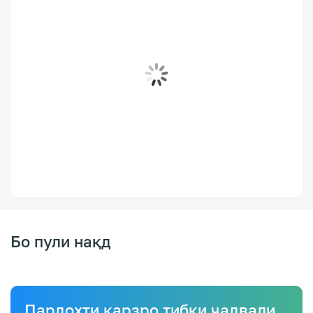
Бо пули нақд
Пардохти қарзро тибқи ҷадвали