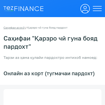
Саҳифаи асосӣ
Қарзро чӣ гуна бояд пардохт
/
Саҳифаи "Қарзро чӣ гуна бояд
пардохт"
Тарзи аз ҳама қулайи пардохтро интихоб намоед:
Онлайн аз корт (тугмачаи пардохт)