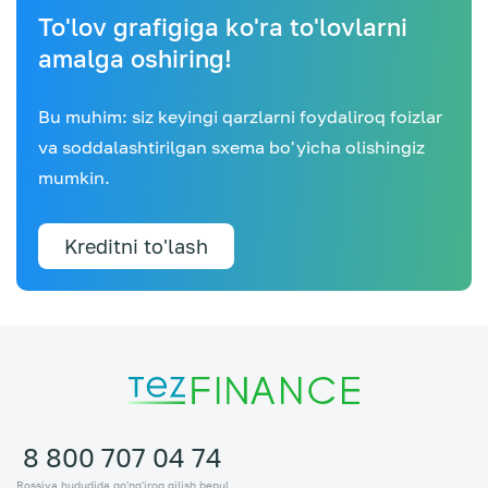
To'lov grafigiga ko'ra to'lovlarni
amalga oshiring!
Bu muhim: siz keyingi qarzlarni foydaliroq foizlar
va soddalashtirilgan sxema bo'yicha olishingiz
mumkin.
Kreditni to'lash
8 800 707 04 74
Rossiya hududida qo'ng'iroq qilish bepul