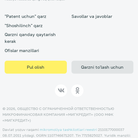
"Patent uchun" qarz
Savollar va javoblar
"Shoshilinch" qarz
Qarzni qanday qaytarish
kerak
Ofislar manzillari
Pul olish
Qarzni to'lash uchun
© 2026, ОБЩЕСТВО С ОГРАНИЧЕННОЙ ОТВЕТСТВЕННОСТЬЮ
МИКРОФИНАНСОВАЯ КОМПАНИЯ «МИГКРЕДИТ» (ООО МФК
«МИГКРЕДИТ»)
Davlat yozuv raqami
mikromoliya tashkilotlari reestri
2110177000037
08.07.2011 yildagi. OGRN 1107746671207. Tin 7715825027. Yuridik manzili: